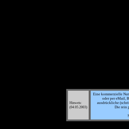
Eine kommerzielle Nutzu
oder per eMail, B
Hinweis:
ausdrückliche (schri
(04.05.2003)
Die rein 