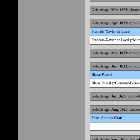
Geburtstage:
Mär. 1623:
chronol
Geburtstage:
Apr. 1623:
chronol
Francois-Xavier
de Laval
Francois-Xavier de Laval (*Mont
Geburtstage:
Mai. 1623:
chronol
Geburtstage:
Jun. 1623:
chronol
Blaise
Pascal
Blaise Pascal (*Clermont-Ferran
Geburtstage:
Jul. 1623:
chronolo
Geburtstage:
Aug. 1623:
chronol
Pietro Antonio
Cesti
.
Geburtstage:
Sep. 1623:
chronol