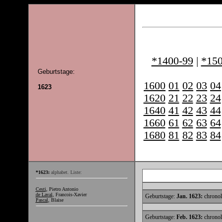
*1400-99
|
*150
Geburtstage:
1600
01
02
03
04
1623
1620
21
22
23
24
1640
41
42
43
44
1660
61
62
63
64
1680
81
82
83
84
*1623:
alphabet. Liste:
Cesti
, Pietro Antonio
de Laval
, Francois-Xavier
Geburtstage:
Jan. 1623:
chronol
Pascal
, Blaise
Geburtstage:
Feb. 1623:
chronol