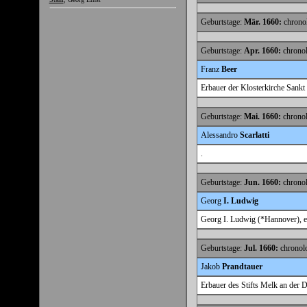
Geburtstage:
Mär. 1660:
chronol
Geburtstage:
Apr. 1660:
chronol
Franz
Beer
Erbauer der Klosterkirche Sankt
Geburtstage:
Mai. 1660:
chronol
Alessandro
Scarlatti
.
Geburtstage:
Jun. 1660:
chronol
Georg
I. Ludwig
Georg I. Ludwig (*Hannover), e
Geburtstage:
Jul. 1660:
chronolo
Jakob
Prandtauer
Erbauer des Stifts Melk an der 