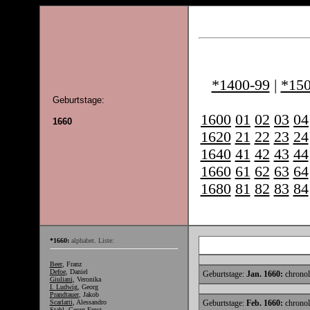
*1400-99
|
*150
Geburtstage:
1600
01
02
03
04
1660
1620
21
22
23
24
1640
41
42
43
44
1660
61
62
63
64
1680
81
82
83
84
*1660:
alphabet. Liste:
Beer
, Franz
Defoe
, Daniel
Geburtstage:
Jan. 1660:
chronol
Giuliani
, Veronika
I. Ludwig
, Georg
Prandtauer
, Jakob
Scarlatti
, Alessandro
Geburtstage:
Feb. 1660:
chronol
Stahl
, Georg Ernst