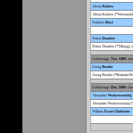
Alexej
Kolzow
Alexej Kolzow (*Woronesh),
Federico
Ricci
.
Petrus
Donders
Petrus Donders (*Tilburg), n
Geburtstage:
Nov. 1809:
chro
Georg
Beseler
Georg Beseler (*Rödemis/Hus
Geburtstage:
Dez. 1809:
chro
Alexander
Woskressenskij
Alexander Woskressenskij (*
William
Ewart Gladstone
.