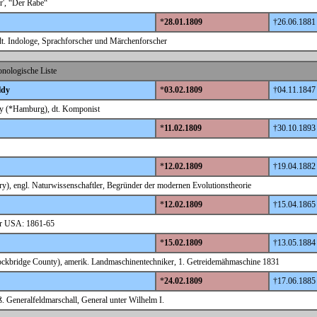
r', “Der Rabe“
*
28.01.1809
†26.06.1881
t. Indologe, Sprachforscher und Märchenforscher
nologische Liste
ldy
*
03.02.1809
†04.11.1847
y (*Hamburg), dt. Komponist
*
11.02.1809
†30.10.1893
*
12.02.1809
†19.04.1882
), engl. Naturwissenschaftler, Begründer der modernen Evolutionstheorie
*
12.02.1809
†15.04.1865
der USA: 1861-65
*
15.02.1809
†13.05.1884
kbridge County), amerik. Landmaschinentechniker, 1. Getreidemähmaschine 1831
*
24.02.1809
†17.06.1885
. Generalfeldmarschall, General unter Wilhelm I.