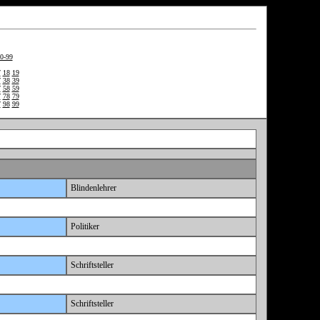
0-99
7
18
19
7
38
39
7
58
59
7
78
79
7
98
99
Blindenlehrer
Politiker
Schriftsteller
Schriftsteller