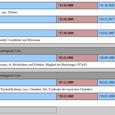
*
14.10.1809
†31.10.1842
 russ. Dichter
*
22.10.1809
†10.12.1877
*
27.10.1809
†14.01.1887
iederl. Geistlicher und Missionar
nologische Liste
*
02.11.1809
†28.08.1888
um), dt. Rechtslehrer und Politiker, Mitglied des Reichstages 1874-81
nologische Liste
*
07.12.1809
†02.02.1880
Torshok/Kalinin), russ. Chemiker, Der 'Großvater der russischen Chemiker'
*
29.12.1809
†19.05.1898