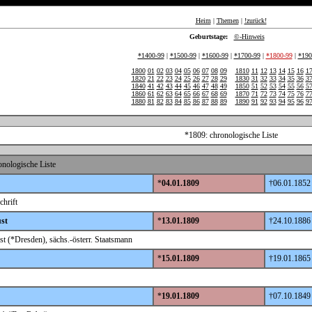
Heim
|
Themen
|
!zurück!
Geburtstage:
©-Hinweis
*1400-99
|
*1500-99
|
*1600-99
|
*1700-99
|
*1800-99
|
*190
1800
01
02
03
04
05
06
07
08
09
1810
11
12
13
14
15
16
1
1820
21
22
23
24
25
26
27
28
29
1830
31
32
33
34
35
36
3
1840
41
42
43
44
45
46
47
48
49
1850
51
52
53
54
55
56
5
1860
61
62
63
64
65
66
67
68
69
1870
71
72
73
74
75
76
7
1880
81
82
83
84
85
86
87
88
89
1890
91
92
93
94
95
96
9
*1809: chronologische Liste
nologische Liste
*
04.01.1809
†06.01.1852
chrift
st
*
13.01.1809
†24.10.1886
t (*Dresden), sächs.-österr. Staatsmann
*
15.01.1809
†19.01.1865
*
19.01.1809
†07.10.1849