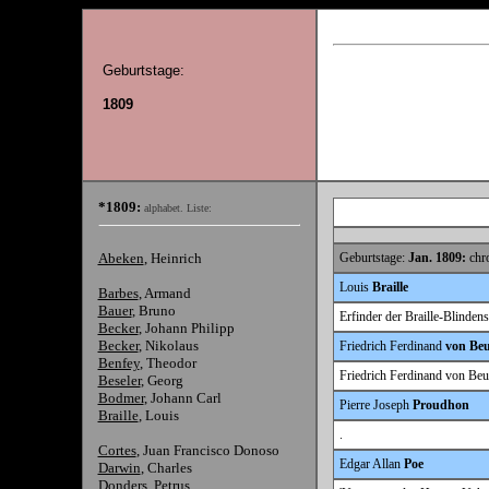
Geburtstage:
1809
*1809:
alphabet. Liste:
Abeken
, Heinrich
Geburtstage:
Jan. 1809:
chro
Louis
Braille
Barbes
, Armand
Bauer
, Bruno
Erfinder der Braille-Blindens
Becker
, Johann Philipp
Becker
, Nikolaus
Friedrich Ferdinand
von Beu
Benfey
, Theodor
Friedrich Ferdinand von Beus
Beseler
, Georg
Bodmer
, Johann Carl
Pierre Joseph
Proudhon
Braille
, Louis
.
Cortes
, Juan Francisco Donoso
Edgar Allan
Poe
Darwin
, Charles
Donders
, Petrus