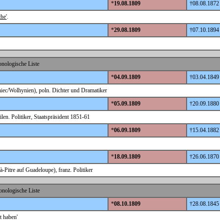
*
19.08.1809
†08.08.1872
he'
.
*
29.08.1809
†07.10.1894
nologische Liste
*
04.09.1809
†03.04.1849
iec/Wolhynien), poln. Dichter und Dramatiker
*
05.09.1809
†20.09.1880
len. Politiker, Staatspräsident 1851-61
*
06.09.1809
†15.04.1882
*
18.09.1809
†26.06.1870
Pitre auf Guadeloupe), franz. Politiker
nologische Liste
*
08.10.1809
†28.08.1845
t haben'