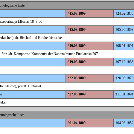
onologische Liste
*
15.03.1809
†24.02.1876
taatsoberhaupt Liberias 1848-56
*
15.03.1809
†05.06.1893
rkochen), dt. Bischof und Kirchenhistoriker
*
19.03.1809
†08.01.1891
, finn.-dt. Komponist, Komponist der Nationalhymne Finnlandsa:207
*
19.03.1809
†07.12.1886
*
22.03.1809
†26.03.1873
reilützlow), preuß. Diplomat
n
*
27.03.1809
†11.01.1891
tiker
nologische Liste
*
01.04.1809
†04.03.1852