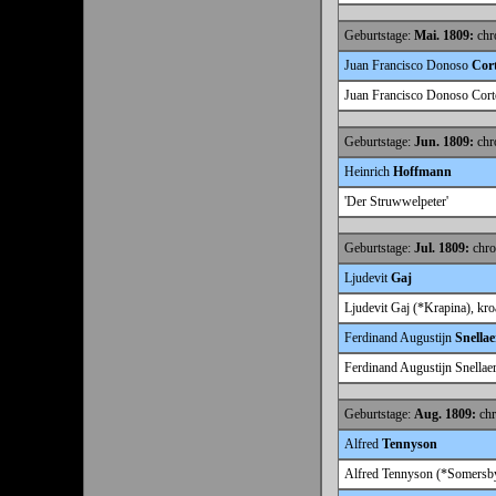
Geburtstage:
Mai. 1809:
chro
Juan Francisco Donoso
Cor
Juan Francisco Donoso Corte
Geburtstage:
Jun. 1809:
chro
Heinrich
Hoffmann
'Der Struwwelpeter'
Geburtstage:
Jul. 1809:
chro
Ljudevit
Gaj
Ljudevit Gaj (*Krapina), kroa
Ferdinand Augustijn
Snellae
Ferdinand Augustijn Snellaert 
Geburtstage:
Aug. 1809:
chr
Alfred
Tennyson
Alfred Tennyson (*Somersby/