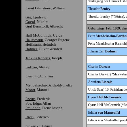
'Untergang des Hauses Ushe
Ewart Gladstone
, William
Theodor
Benfey
Theodor Benfey (*Nörten), d
Gaj
, Ljudevit
Gogol
, Nikolai
Graf Bernstorff
, Albrecht
Geburtstage:
Feb. 1809:
chro
Hall McCormick
, Cyrus
Felix
Mendelssohn-Bartho
Haussmann
, Georges Eugene
Felix Mendelssohn-Barthold
Hoffmann
, Heinrich
Holmes
, Oliver Wendell
Johann Carl
Bodmer
Jenkins Roberts
, Joseph
.
Charles
Darwin
Kolzow
, Alexej
Charles Darwin (*Shrewsbury
Lincoln
, Abraham
Abraham
Lincoln
Mendelssohn-Bartholdy
, Felix
Montt
, Manuel
Uncle Sam', 16. Präsident 
Cyrus
Hall McCormick
Pacius
, Frederik
Poe
, Edgar Allan
Cyrus Hall McCormick (*Roc
Proudhon
, Pierre Joseph
Edwin
von Manteuffel
Ricci
, Federico
Edwin von Manteuffel, preuß
Slowacki
, Juliusz