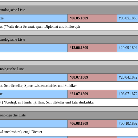
nologische Liste
tes
*
06.05.1809
†03.05.1853
s (*Valle de la Serena), span. Diplomat und Philosoph
nologische Liste
*
13.06.1809
†20.09.1894
nologische Liste
*
08.07.1809
†20.04.1872
t. Schriftsteller, Sprachwissenschaftler und Politiker
rt
*
21.07.1809
†03.07.1872
(*Kortrijk in Flandern), fläm. Schriftsteller und Literaturkritiker
onologische Liste
*
06.08.1809
†06.10.1892
Lincolnshire), engl. Dichter