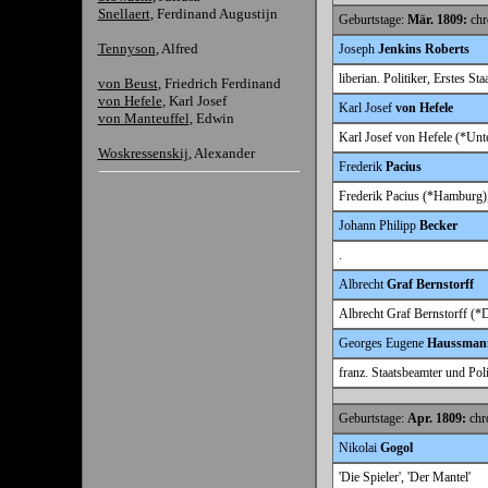
Snellaert
, Ferdinand Augustijn
Geburtstage:
Mär. 1809:
chr
Tennyson
, Alfred
Joseph
Jenkins Roberts
liberian. Politiker, Erstes S
von Beust
, Friedrich Ferdinand
von Hefele
, Karl Josef
Karl Josef
von Hefele
von Manteuffel
, Edwin
Karl Josef von Hefele (*Unte
Woskressenskij
, Alexander
Frederik
Pacius
Frederik Pacius (*Hamburg)
Johann Philipp
Becker
.
Albrecht
Graf Bernstorff
Albrecht Graf Bernstorff (*D
Georges Eugene
Haussman
franz. Staatsbeamter und Poli
Geburtstage:
Apr. 1809:
chro
Nikolai
Gogol
'Die Spieler', 'Der Mantel'