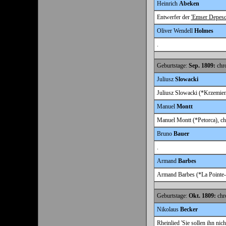
Heinrich
Abeken
Entwerfer der
'Emser Depesc
Oliver Wendell
Holmes
.
Geburtstage:
Sep. 1809:
chro
Juliusz
Slowacki
Juliusz Slowacki (*Krzemien
Manuel
Montt
Manuel Montt (*Petorca), chi
Bruno
Bauer
.
Armand
Barbes
Armand Barbes (*La Pointe-à-
Geburtstage:
Okt. 1809:
chro
Nikolaus
Becker
Rheinlied 'Sie sollen ihn nich