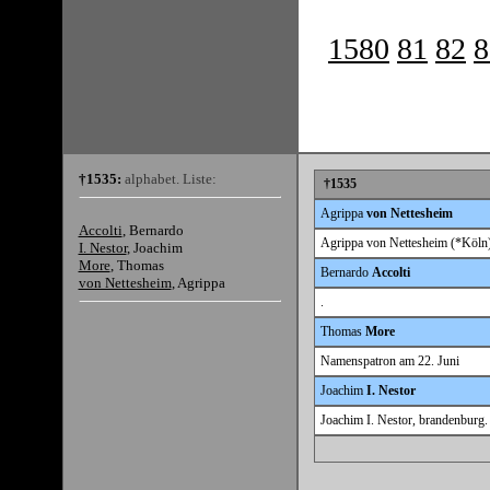
1580
81
82
8
†1535:
alphabet. Liste:
†1535
Agrippa
von Nettesheim
Accolti
, Bernardo
Agrippa von Nettesheim (*Köln),
I. Nestor
, Joachim
More
, Thomas
Bernardo
Accolti
von Nettesheim
, Agrippa
.
Thomas
More
Namenspatron am 22. Juni
Joachim
I. Nestor
Joachim I. Nestor, brandenburg. 