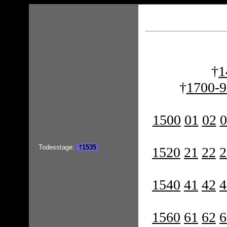
†
1
†
1700-9
1500
01
02
0
Todesstage:
†1535
1520
21
22
2
1540
41
42
4
1560
61
62
6