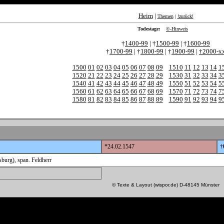
Heim
|
Themen
|
!zurück!
Todestage:
©-Hinweis
†
1400-99
| †
1500-99
| †
1600-99
†
1700-99
| †
1800-99
| †
1900-99
|
†2000-x
1500
01
02
03
04
05
06
07
08
09
1510
11
12
13
14
1
1520
21
22
23
24
25
26
27
28
29
1530
31
32
33
34
3
1540
41
42
43
44
45
46
47
48
49
1550
51
52
53
54
5
1560
61
62
63
64
65
66
67
68
69
1570
71
72
73
74
7
1580
81
82
83
84
85
86
87
88
89
1590
91
92
93
94
9
*24.02.1547
†
burg), span. Feldherr
© Texte & Layout (wispor.de) D-48145 Münster