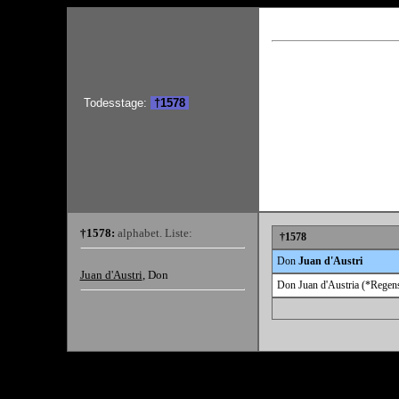
Todesstage:
†1578
†1578:
alphabet. Liste:
†1578
Don
Juan d'Austri
Juan d'Austri
, Don
Don Juan d'Austria (*Regens