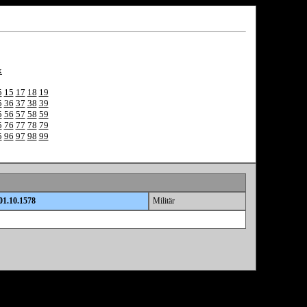
x
5
15
17
18
19
5
36
37
38
39
5
56
57
58
59
5
76
77
78
79
5
96
97
98
99
01.10.1578
Militär